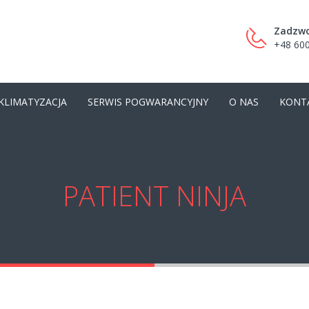
Zadzwo
+48 600
KLIMATYZACJA
SERWIS POGWARANCYJNY
O NAS
KONT
PATIENT NINJA