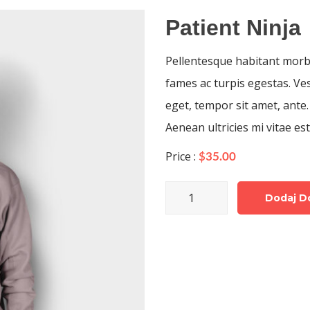
Patient Ninja
Pellentesque habitant morbi
fames ac turpis egestas. Ves
eget, tempor sit amet, ante
Aenean ultricies mi vitae est
Price :
$
35.00
ilość
Dodaj D
Patient
Ninja